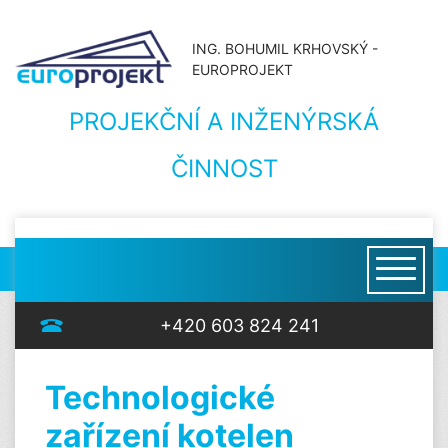
ING. BOHUMIL KRHOVSKÝ -
EUROPROJEKT
PROJEKČNÍ A INŽENÝRSKÁ
ČINNOST
+420 603 824 241
Technologické
zařízení kotelen