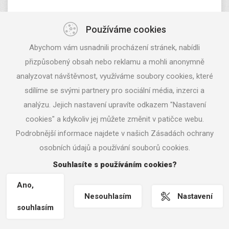
Kotelny
Používáme cookies
Výměníkové stanice
Abychom vám usnadnili procházení stránek, nabídli
Technologické rozvody páry, topné vody,
přizpůsobený obsah nebo reklamu a mohli anonymně
plynu
analyzovat návštěvnost, využíváme soubory cookies, které
sdílíme se svými partnery pro sociální média, inzerci a
Copyright © 2026 Europrojekt |
Nastavení
analýzu. Jejich nastavení upravíte odkazem "Nastavení
cookies
| Tvorba www stránek
cookies" a kdykoliv jej můžete změnit v patičce webu.
www.machin.cz
, webhosting
Podrobnější informace najdete v našich Zásadách ochrany
www.hostservis.cz
osobních údajů a používání souborů cookies.
Souhlasíte s používáním cookies?
Ano,
Nesouhlasím
Nastavení
souhlasím