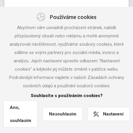
Copyright © 2026 Europrojekt |
Nastavení
Používáme cookies
cookies
| Tvorba www stránek
www.machin.cz
, webhosting
Abychom vám usnadnili procházení stránek, nabídli
www.hostservis.cz
přizpůsobený obsah nebo reklamu a mohli anonymně
analyzovat návštěvnost, využíváme soubory cookies, které
sdílíme se svými partnery pro sociální média, inzerci a
analýzu. Jejich nastavení upravíte odkazem "Nastavení
cookies" a kdykoliv jej můžete změnit v patičce webu.
Podrobnější informace najdete v našich Zásadách ochrany
osobních údajů a používání souborů cookies.
Souhlasíte s používáním cookies?
Ano,
Nesouhlasím
Nastavení
souhlasím